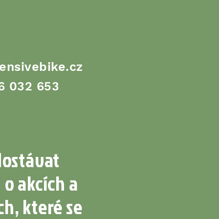
ensivebike.cz
6 032 653
dostávat
 o akcích a
h, které se