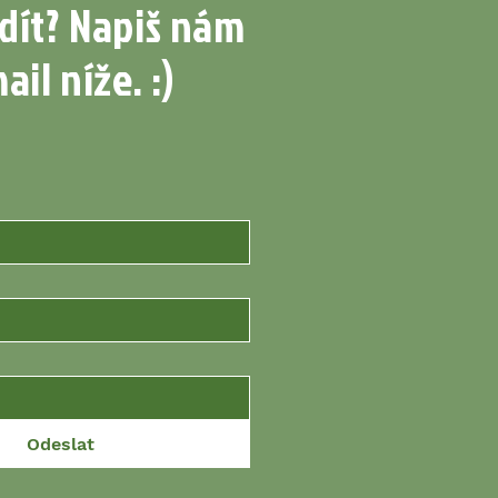
dít? Napiš nám
ail níže. :)
Odeslat