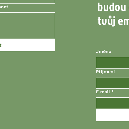
budou 
moct
tvůj em
t
Jméno
Příjmení
E‑mail
*