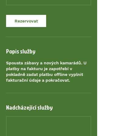
1
5
m
Rezervovat
i
n
Popis služby
Spousta zábavy a nových kamarádů. U
platby na fakturu je zapotřebí v
pokladně zadat platbu offline vyplnit
fakturační údaje a pokračovat.
Nadcházející služby