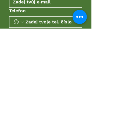
Telefon
Popiš nám, jak ti můžeme
pomoct
Odeslat
Chceš dostávat
updaty o akcích a
kempech, které se
budou dít? Napiš nám