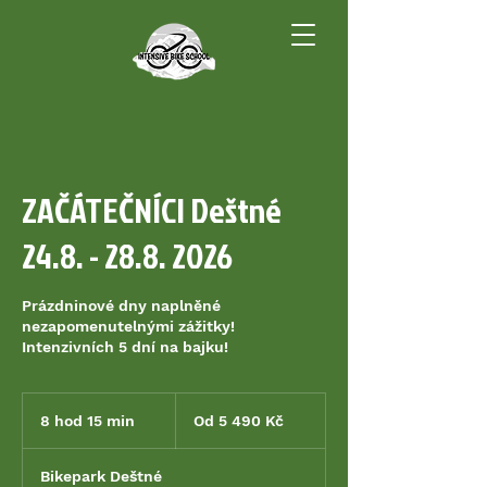
ZAČÁTEČNÍCI Deštné
24.8. - 28.8. 2026
Prázdninové dny naplněné
nezapomenutelnými zážitky!
Intenzivních 5 dní na bajku!
Od
5 490
8 hod 15 min
8
Od 5 490 Kč
českých
korun
h
o
Bikepark Deštné
d