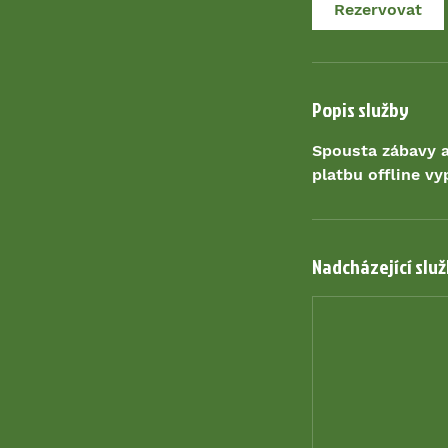
d
Rezervovat
1
5
m
i
Popis služby
n
Spousta zábavy a
platbu offline vy
Nadcházející slu