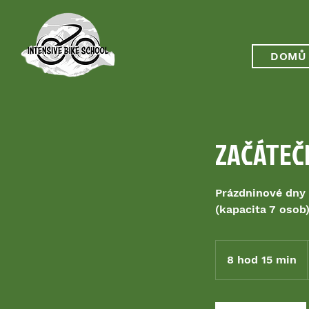
DOMŮ
ZAČÁTEČNÍ
Prázdninové dny 
(kapacita 7 osob
8 hod 15 min
8
h
o