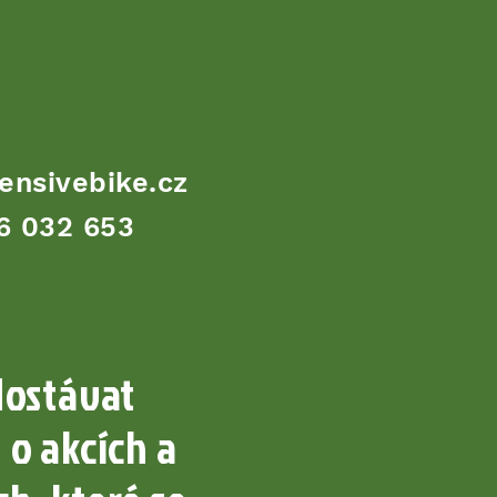
ensivebike.cz
6 032 653
dostávat
 o akcích a