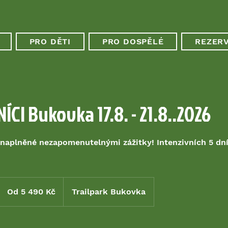
PRO DĚTI
PRO DOSPĚLÉ
REZER
CI Bukovka 17.8. - 21.8..2026
naplněné nezapomenutelnými zážitky! Intenzivních 5 dní
)
Od
5 490
Od 5 490 Kč
Trailpark Bukovka
českých
korun