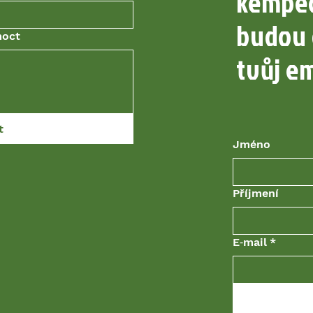
kempec
budou 
moct
tvůj em
t
Jméno
Příjmení
E‑mail
*