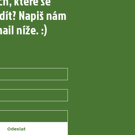
h, které se
dít? Napiš nám
ail níže. :)
Odeslat