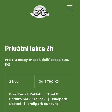
Privátní lekce 2h
Pro 1-3 osoby (Každá další osoba 500,-
Kč)
Od
1 790
2 hod
2
Od 1 790 Kč
českých
korun
h
o
Bike Resort Peklák
|
Trail &
d
Enduro park Kraličák
|
Bikepark
Deštné
|
Trailpark Bukovka