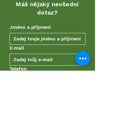
Máš nějaký nevšední
dotaz?
Jméno a příjmení
E‑mail
Telefon
Popiš nám, jak ti můžeme
pomoct